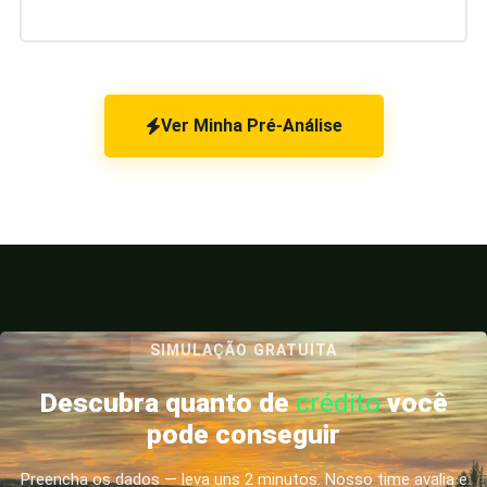
Ver Minha Pré-Análise
SIMULAÇÃO GRATUITA
Descubra quanto de
crédito
você
pode conseguir
Preencha os dados — leva uns 2 minutos. Nosso time avalia e